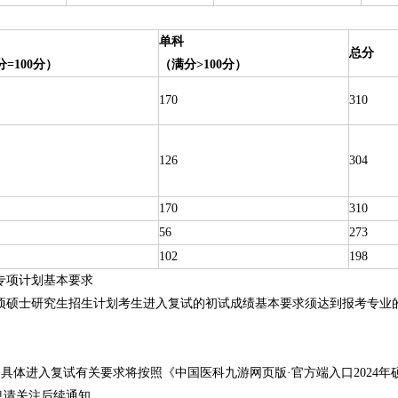
单科
总分
=100分）
（满分
>100分）
170
310
126
304
170
310
56
273
102
198
专项计划基本要求
专项硕士研究生招生计划考生进入复试的初试成绩基本要求须达到报考专业
具体进入复试有关要求将按照《中国医科九游网页版·官方端入口2024年
息请关注后续通知。