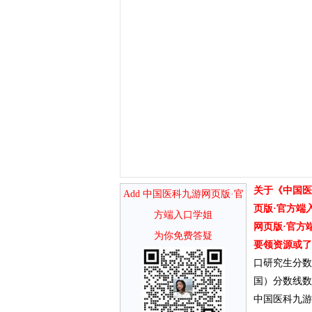
关于《中国医
Add 中国医科九游网页版·官
页版·官方端
方端入口学姐
网页版·官方
为你免费答疑
要领资源或了
口研究生分数
国）分数线数
中国医科九游