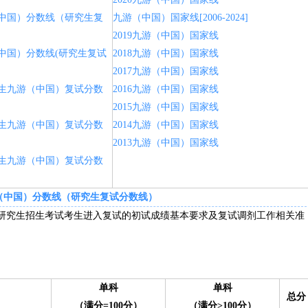
（中国）分数线（研究生复
九游（中国）国家线[2006-2024]
2019九游（中国）国家线
（中国）分数线(研究生复试
2018九游（中国）国家线
2017九游（中国）国家线
究生九游（中国）复试分数
2016九游（中国）国家线
2015九游（中国）国家线
究生九游（中国）复试分数
2014九游（中国）国家线
2013九游（中国）国家线
究生九游（中国）复试分数
游（中国）分数线（研究生复试分数线）
硕士研究生招生考试考生进入复试的初试成绩基本要求及复试调剂工作相关准
单科
单科
总分
（满分=100分）
（满分
>100分）