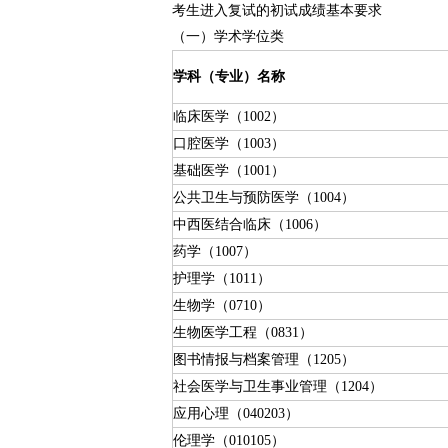
考生进入复试的初试成绩基本要求
（一）学术学位类
学科（专业）名称
临床医学（1002）
口腔医学（1003）
基础医学（1001）
公共卫生与预防医学（1004）
中西医结合临床（1006）
药学（1007）
护理学（1011）
生物学（0710）
生物医学工程（0831）
图书情报与档案管理（1205）
社会医学与卫生事业管理（1204）
应用心理（040203）
伦理学（010105）