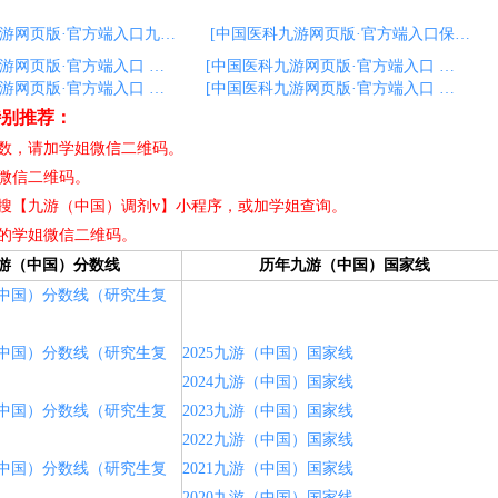
[中国医科九游网页版·官方端入口九游（中国）真题免费下载]
[中国医科九游网页版·官方端入口保研面试、笔试真题]
[中国医科九游网页版·官方端入口 专业排名 ]
[中国医科九游网页版·官方端入口 研究生院 ]
[中国医科九游网页版·官方端入口 九游（中国）群 ]
[中国医科九游网页版·官方端入口 九游（中国）难吗 ]
特别推荐：
数，请加学姐微信二维码。
微信二维码。
搜【九游（中国）调剂v】小程序，或加学姐查询。
的学姐微信二维码。
游（中国）分数线
历年九游（中国）国家线
（中国）分数线（研究生复
（中国）分数线（研究生复
2025九游（中国）国家线
2024九游（中国）国家线
（中国）分数线（研究生复
2023九游（中国）国家线
2022九游（中国）国家线
（中国）分数线（研究生复
2021九游（中国）国家线
2020九游（中国）国家线