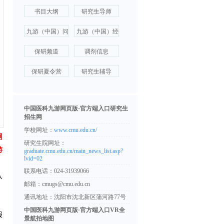
书目大纲
研究生导师
九游（中国）问题
九游（中国）经验
保研频道
调剂信息
保研夏令营
研究生辅导
中国医科九游网页版·官方端入口研究生
招生网
学校网址：
www.cmu.edu.cn/
网
研究生院网址：
游
graduate.cmu.edu.cn/main_news_list.asp?
lvid=02
联系电话：024-31939066
入
邮箱：cmugs@cmu.edu.cn
通讯地址：沈阳市沈北新区蒲河路77号
中国医科九游网页版·官方端入口VR全
报
景航拍地图