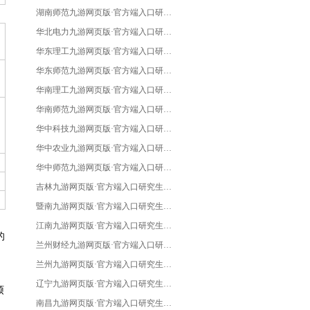
湖南师范九游网页版·官方端入口研究生分数线
华北电力九游网页版·官方端入口研究生分数线
华东理工九游网页版·官方端入口研究生分数线
华东师范九游网页版·官方端入口研究生分数线
华南理工九游网页版·官方端入口研究生分数线
华南师范九游网页版·官方端入口研究生分数线
华中科技九游网页版·官方端入口研究生分数线
华中农业九游网页版·官方端入口研究生分数线
华中师范九游网页版·官方端入口研究生分数线
吉林九游网页版·官方端入口研究生分数线
暨南九游网页版·官方端入口研究生分数线
江南九游网页版·官方端入口研究生分数线
的
兰州财经九游网页版·官方端入口研究生分数线
兰州九游网页版·官方端入口研究生分数线
辽宁九游网页版·官方端入口研究生分数线
硕
南昌九游网页版·官方端入口研究生分数线