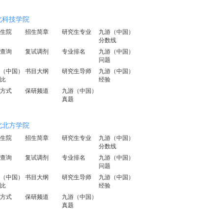
北科技学院
生院
招生简章
研究生专业
九游（中国）
分数线
查询
复试调剂
专业排名
九游（中国）
问题
（中国）
书目大纲
研究生导师
九游（中国）
比
经验
方式
保研频道
九游（中国）
真题
北北方学院
生院
招生简章
研究生专业
九游（中国）
分数线
查询
复试调剂
专业排名
九游（中国）
问题
（中国）
书目大纲
研究生导师
九游（中国）
比
经验
方式
保研频道
九游（中国）
真题