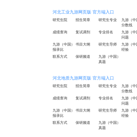
河北工业九游网页版·官方端入口
研究生院
招生简章
研究生专业
九游（中
分数线
成绩查询
复试调剂
专业排名
九游（中
问题
九游（中国）
书目大纲
研究生导师
九游（中
报录比
经验
联系方式
保研频道
九游（中国）
真题
河北地质九游网页版·官方端入口
研究生院
招生简章
研究生专业
九游（中
分数线
成绩查询
复试调剂
专业排名
九游（中
问题
九游（中国）
书目大纲
研究生导师
九游（中
报录比
经验
联系方式
保研频道
九游（中国）
真题