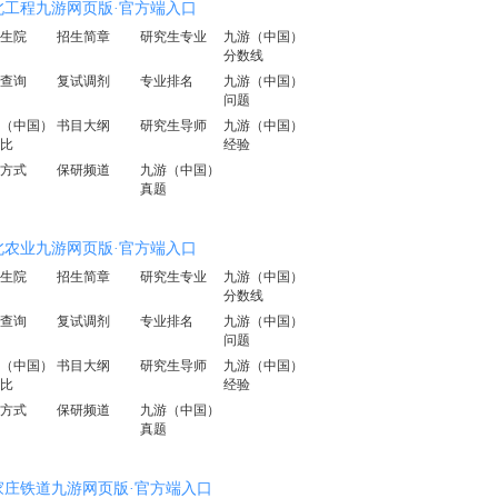
北工程九游网页版·官方端入口
生院
招生简章
研究生专业
九游（中国）
分数线
查询
复试调剂
专业排名
九游（中国）
问题
（中国）
书目大纲
研究生导师
九游（中国）
比
经验
方式
保研频道
九游（中国）
真题
北农业九游网页版·官方端入口
生院
招生简章
研究生专业
九游（中国）
分数线
查询
复试调剂
专业排名
九游（中国）
问题
（中国）
书目大纲
研究生导师
九游（中国）
比
经验
方式
保研频道
九游（中国）
真题
家庄铁道九游网页版·官方端入口