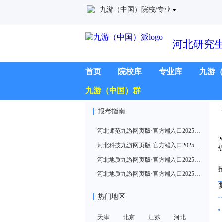
九游（中国）院校/专业
河北研究
首页
院校库
专业库
九游
九游（中国）群
报考指南
河北师范九游网页版·官方端入口2025年硕士研究生招生调剂录取工作通知（含调剂录取办法）
河北科技九游网页版·官方端入口2025年硕士研究生招生调剂信息
线
河北地质九游网页版·官方端入口2025年硕士研究生招生第五轮调剂专业公告
河北地质九游网页版·官方端入口2025年硕士研究生招生第四轮调剂专业公告
热门地区
天津
北京
江苏
河北