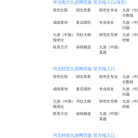
华北电力九游网页版·官方端入口(保定)
研究生院
招生简章
研究生专业
九游（中
分数线
成绩查询
复试调剂
专业排名
九游（中
问题
九游（中国）
书目大纲
研究生导师
九游（中
报录比
经验
联系方式
保研频道
九游（中国）
真题
河北经贸九游网页版·官方端入口
研究生院
招生简章
研究生专业
九游（中
分数线
成绩查询
复试调剂
专业排名
九游（中
问题
九游（中国）
书目大纲
研究生导师
九游（中
报录比
经验
联系方式
保研频道
九游（中国）
真题
河北科技九游网页版·官方端入口