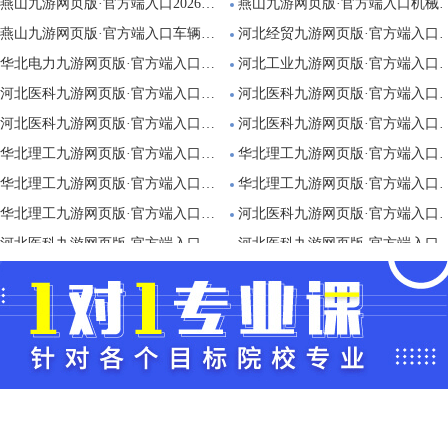
燕山九游网页版·官方端入口2026年接收推荐免试攻读研究生(含直博生)报考须知
燕山九游网页版·官方端入口机械工程学院2026年接收推荐免试攻读研究生(含直博生)报考须知
燕山九游网页版·官方端入口车辆与能源学院2026年推荐免试攻读研究生(含直博生)报考须知
河北经贸九游网页版·官方端入口2026年接收校内外推荐免试攻读硕士研究生工作实施办法
华北电力九游网页版·官方端入口2026年接收推荐免试研究生办法
河北工业九游网页版·官方端入口人工智能与数据科学学院2026年接收推免研究生报名通知
河北医科九游网页版·官方端入口2025年统招硕士研究生三批次调剂缺额及复试工作安排
河北医科九游网页版·官方端入口2025年统招硕士研究生四批次调剂缺额及复试工作安排
河北医科九游网页版·官方端入口2025年四批次调剂临床医学学术学位硕士复试安排
河北医科九游网页版·官方端入口2025年统招硕士研究生四批次调剂缺额及复试工作安排
华北理工九游网页版·官方端入口2025年硕士研究生第四批调剂信息公告
华北理工九游网页版·官方端入口2025年硕士研究生第四批调剂信息公告
华北理工九游网页版·官方端入口2025年硕士研究生第三批调剂信息公告
华北理工九游网页版·官方端入口2025年硕士研究生网络远程复试学院第二批调剂信息公告
华北理工九游网页版·官方端入口2025年硕士研究生第一批调剂信息公告
河北医科九游网页版·官方端入口2025年统招硕士研究生四批次调剂缺额及复试工作安排
河北医科九游网页版·官方端入口2025年统招硕士研究生三批次调剂缺额及复试工作安排
河北医科九游网页版·官方端入口2025年统招硕士研究生二批次调剂预通知