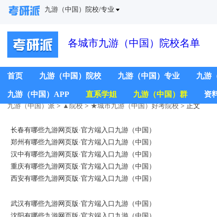
九游（中国）院校/专业
各城市九游（中国）院校名单
首页
九游（中国）院校
九游（中国）专业
九游
九游（中国）APP
直系学姐
九游（中国）群
资
九游（中国）派
>
▲院校
>
★城市九游（中国）好考院校
> 正文
长春有哪些九游网页版·官方端入口九游（中国）
郑州有哪些九游网页版·官方端入口九游（中国）
汉中有哪些九游网页版·官方端入口九游（中国）
重庆有哪些九游网页版·官方端入口九游（中国）
西安有哪些九游网页版·官方端入口九游（中国）
武汉有哪些九游网页版·官方端入口九游（中国）
沈阳有哪些九游网页版·官方端入口九游（中国）