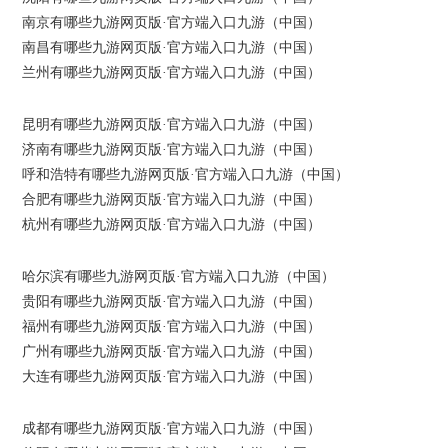
南京有哪些九游网页版·官方端入口九游（中国）
南昌有哪些九游网页版·官方端入口九游（中国）
兰州有哪些九游网页版·官方端入口九游（中国）
昆明有哪些九游网页版·官方端入口九游（中国）
济南有哪些九游网页版·官方端入口九游（中国）
呼和浩特有哪些九游网页版·官方端入口九游（中国）
合肥有哪些九游网页版·官方端入口九游（中国）
杭州有哪些九游网页版·官方端入口九游（中国）
哈尔滨有哪些九游网页版·官方端入口九游（中国）
贵阳有哪些九游网页版·官方端入口九游（中国）
福州有哪些九游网页版·官方端入口九游（中国）
广州有哪些九游网页版·官方端入口九游（中国）
大连有哪些九游网页版·官方端入口九游（中国）
成都有哪些九游网页版·官方端入口九游（中国）