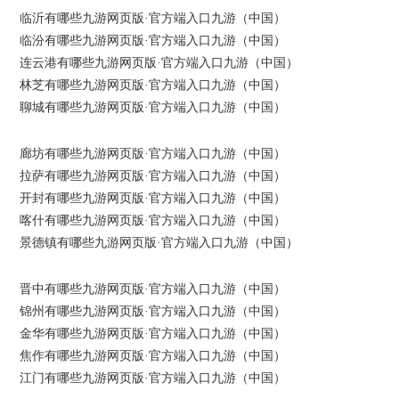
临沂有哪些九游网页版·官方端入口九游（中国）
临汾有哪些九游网页版·官方端入口九游（中国）
连云港有哪些九游网页版·官方端入口九游（中国）
林芝有哪些九游网页版·官方端入口九游（中国）
聊城有哪些九游网页版·官方端入口九游（中国）
廊坊有哪些九游网页版·官方端入口九游（中国）
拉萨有哪些九游网页版·官方端入口九游（中国）
开封有哪些九游网页版·官方端入口九游（中国）
喀什有哪些九游网页版·官方端入口九游（中国）
景德镇有哪些九游网页版·官方端入口九游（中国）
晋中有哪些九游网页版·官方端入口九游（中国）
锦州有哪些九游网页版·官方端入口九游（中国）
金华有哪些九游网页版·官方端入口九游（中国）
焦作有哪些九游网页版·官方端入口九游（中国）
江门有哪些九游网页版·官方端入口九游（中国）