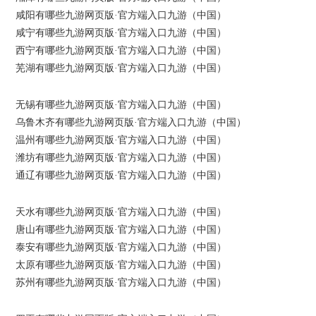
咸阳有哪些九游网页版·官方端入口九游（中国）
咸宁有哪些九游网页版·官方端入口九游（中国）
西宁有哪些九游网页版·官方端入口九游（中国）
芜湖有哪些九游网页版·官方端入口九游（中国）
无锡有哪些九游网页版·官方端入口九游（中国）
乌鲁木齐有哪些九游网页版·官方端入口九游（中国）
温州有哪些九游网页版·官方端入口九游（中国）
潍坊有哪些九游网页版·官方端入口九游（中国）
通辽有哪些九游网页版·官方端入口九游（中国）
天水有哪些九游网页版·官方端入口九游（中国）
唐山有哪些九游网页版·官方端入口九游（中国）
泰安有哪些九游网页版·官方端入口九游（中国）
太原有哪些九游网页版·官方端入口九游（中国）
苏州有哪些九游网页版·官方端入口九游（中国）