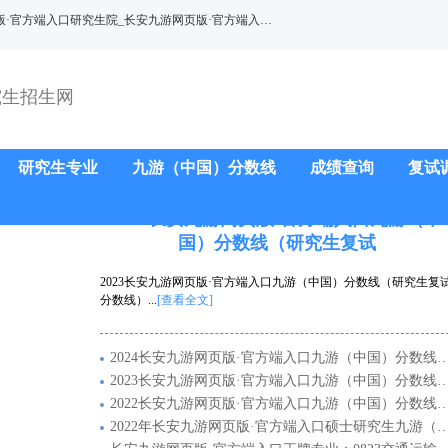
长安九游网页版·官方端入口研究生院_长安九游网页版·官方端入口研究生招生网_长安九游网页版·官方端入口研究生招生信息网
究生招生网
研究生专业
九游（中国）分数线
成绩查询
复试
2024长安九游网页版·官方端入口九游（中
国）分数线（研究生复试
2023长安九游网页版·官方端入口九游（中国）分数线（研究生复
分数线）...
[查看全文]
2024长安九游网页版·官方端入口九游（中国）分数线（研究生复试分数线）
2023长安九游网页版·官方端入口九游（中国）分数线（研究生复试分数线）
2022长安九游网页版·官方端入口九游（中国）分数线（研究生复试分数线）
2022年长安九游网页版·官方端入口硕士研究生九游（中国）初试成绩查询时间和入口