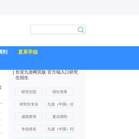
调剂
直系学姐
长安九游网页版·官方端入口研究
生招生
试
研究生院
招生简章
研究生专业
九游（中国）分数线
成绩查询
复试调剂
专业排名
九游（中国）问题