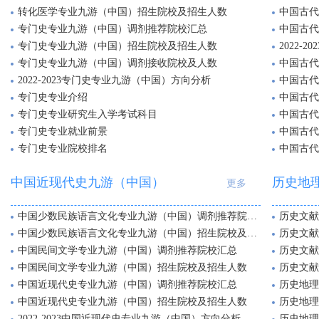
转化医学专业九游（中国）招生院校及招生人数
中国古
专门史专业九游（中国）调剂推荐院校汇总
中国古
专门史专业九游（中国）招生院校及招生人数
2022
专门史专业九游（中国）调剂接收院校及人数
中国古
2022-2023专门史专业九游（中国）方向分析
中国古
专门史专业介绍
中国古
专门史专业研究生入学考试科目
中国古
专门史专业就业前景
中国古
专门史专业院校排名
中国古
中国近现代史九游（中国）
历史地
更多
中国少数民族语言文化专业九游（中国）调剂推荐院校汇总
历史文献学
中国少数民族语言文化专业九游（中国）招生院校及招生人数
历史文献学
中国民间文学专业九游（中国）调剂推荐院校汇总
历史文献学
中国民间文学专业九游（中国）招生院校及招生人数
历史文献学
中国近现代史专业九游（中国）调剂推荐院校汇总
历史地
中国近现代史专业九游（中国）招生院校及招生人数
历史地
2022-2023中国近现代史专业九游（中国）方向分析
历史地