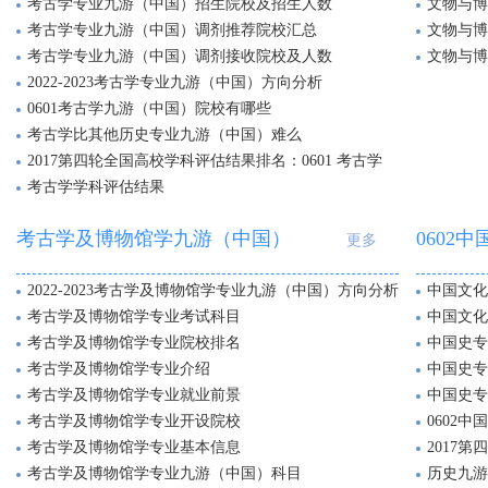
考古学专业九游（中国）招生院校及招生人数
文物与
考古学专业九游（中国）调剂推荐院校汇总
文物与
考古学专业九游（中国）调剂接收院校及人数
文物与
2022-2023考古学专业九游（中国）方向分析
0601考古学九游（中国）院校有哪些
考古学比其他历史专业九游（中国）难么
2017第四轮全国高校学科评估结果排名：0601 考古学
考古学学科评估结果
考古学及博物馆学九游（中国）
0602
更多
2022-2023考古学及博物馆学专业九游（中国）方向分析
中国文
考古学及博物馆学专业考试科目
中国文化
考古学及博物馆学专业院校排名
中国史
考古学及博物馆学专业介绍
中国史
考古学及博物馆学专业就业前景
中国史
考古学及博物馆学专业开设院校
0602
考古学及博物馆学专业基本信息
2017
考古学及博物馆学专业九游（中国）科目
历史九