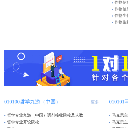
作物信
作物信
作物生
作物生
010100哲学九游（中国）
0101
更多
哲学专业九游（中国）调剂接收院校及人数
马克思
哲学专业开设院校
马克思