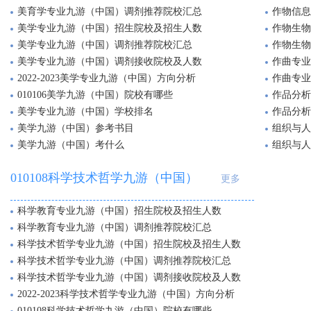
美育学专业九游（中国）调剂推荐院校汇总
作物信
美学专业九游（中国）招生院校及招生人数
作物生
美学专业九游（中国）调剂推荐院校汇总
作物生
美学专业九游（中国）调剂接收院校及人数
作曲专
2022-2023美学专业九游（中国）方向分析
作曲专
010106美学九游（中国）院校有哪些
作品分
美学专业九游（中国）学校排名
作品分
美学九游（中国）参考书目
组织与人
美学九游（中国）考什么
组织与人
010108科学技术哲学九游（中国）
更多
科学教育专业九游（中国）招生院校及招生人数
科学教育专业九游（中国）调剂推荐院校汇总
科学技术哲学专业九游（中国）招生院校及招生人数
科学技术哲学专业九游（中国）调剂推荐院校汇总
科学技术哲学专业九游（中国）调剂接收院校及人数
2022-2023科学技术哲学专业九游（中国）方向分析
010108科学技术哲学九游（中国）院校有哪些