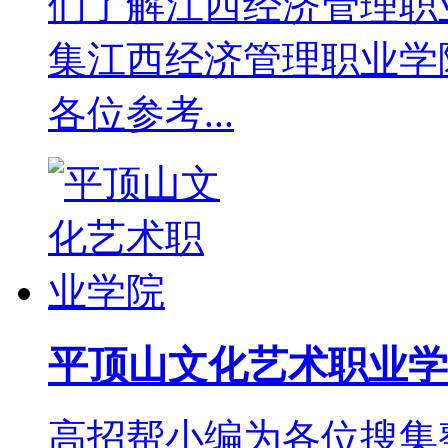
们了解江西经济管理职
集江西经济管理职业学
各位参考...
平顶山文化艺术职业学
高招帮小编为各位搜集