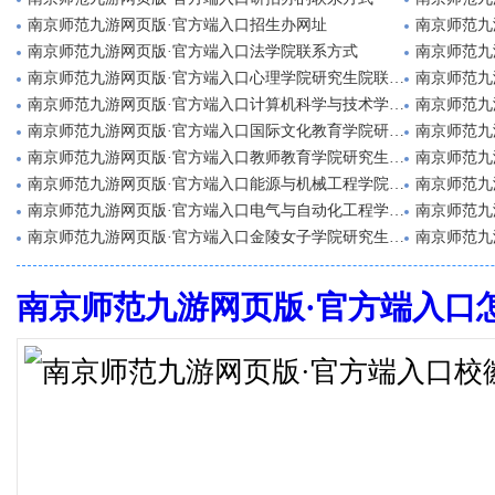
南京师范九游网页版·官方端入口招生办网址
南京师范九游网
南京师范九游网页版·官方端入口法学院联系方式
南京师范九游网页
南京师范九游网页版·官方端入口心理学院研究生院联系方式
南京师范九游网
南京师范九游网页版·官方端入口计算机科学与技术学院研究生院联系方式
南京师范九游网
南京师范九游网页版·官方端入口国际文化教育学院研究生院联系方式
南京师范九游网
南京师范九游网页版·官方端入口教师教育学院研究生院联系方式
南京师范九游网
南京师范九游网页版·官方端入口能源与机械工程学院研究生院联系方式
南京师范九游网
南京师范九游网页版·官方端入口电气与自动化工程学院研究生院联系方式
南京师范九游网
南京师范九游网页版·官方端入口金陵女子学院研究生院联系方式
南京师范九游网
南京师范九游网页版·官方端入口