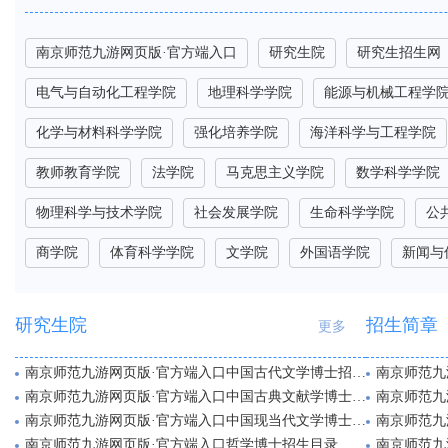
南京师范九游网页版·官方端入口
研究生院
研究生招生网
电气与自动化工程学院
地理科学学院
能源与机械工程学
化学与材料科学学院
强化培养学院
海洋科学与工程学院
教师教育学院
法学院
马克思主义学院
数学科学学院
物理科学与技术学院
社会发展学院
生命科学学院
公
商学院
体育科学学院
文学院
外国语学院
新闻与
研究生院
招生简章
更多
南京师范九游网页版·官方端入口中国古代文学博士招生目录
南京师范九游网
南京师范九游网页版·官方端入口中国古典文献学博士招生目录
南京师范九游
南京师范九游网页版·官方端入口中国现当代文学博士招生目录
南京师范九游
南京师范九游网页版·官方端入口哲学博士招生目录
南京师范九游网