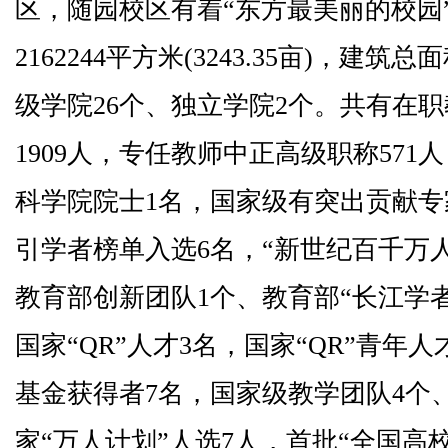
区，随园校区有着“东方最美丽的校园
2162244平方米(3243.35亩)，建筑
级学院26个、独立学院2个。共有在职
1909人，专任教师中正高级职称571
科学院院士1名，国家级有突出贡献专
引学者榜单入选6名，“新世纪百千万
教育部创新团队1个、教育部“长江学
国家“QR”人才3名，国家“QR”青年
基金获得者7名，国家级教学团队4个
家“万人计划”人选7人，首批“全国高