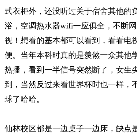
式衣柜外，还没听过关于宿舍其他的
浴，空调热水器wifi一应俱全，不断
视！想看的基本都可以看到，看看电
便。当年本科时真的是羡煞一众其他
热播，看到一半信号突然断了，女生
到，当然反过来看世界杯时也一样，
球了哈哈。
仙林校区都是一边桌子一边床，缺点