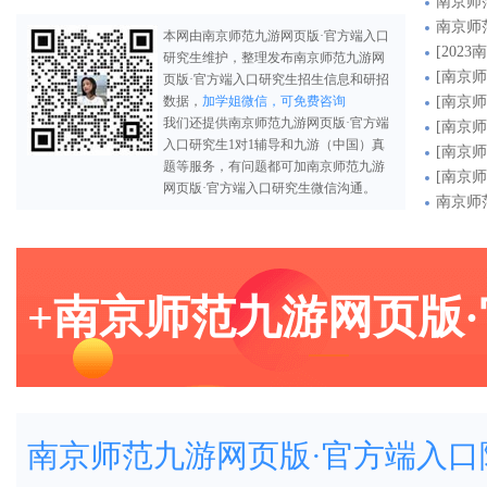
南京师范
南京师范
本网由南京师范九游网页版·官方端入口
[20
研究生维护，整理发布南京师范九游网
[南京
页版·官方端入口研究生招生信息和研招
数据，
加学姐微信，可免费咨询
[南京
我们还提供南京师范九游网页版·官方端
[南京
入口研究生1对1辅导和九游（中国）真
[南京
题等服务，有问题都可加南京师范九游
[南京
网页版·官方端入口研究生微信沟通。
南京师
南京师范九游网页版·官方端入口