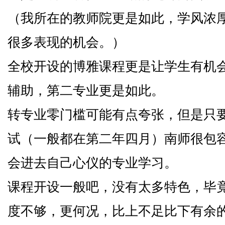
（我所在的教师院更是如此，学风浓
很多表现的机会。）
全校开设的博雅课程更是让学生有机
辅助，第二专业更是如此。
转专业零门槛可能有点夸张，但是只
试（一般都在第二年四月）南师很包
会进去自己心仪的专业学习。
课程开设一般吧，没有太多特色，毕
度不够，更何况，比上不足比下有余