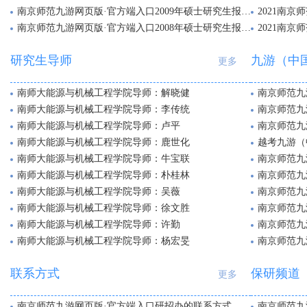
南京师范九游网页版·官方端入口2009年硕士研究生报名录取情况
2021南京师范九
南京师范九游网页版·官方端入口2008年硕士研究生报名录取情况
2021南京师
研究生导师
九游（中
更多
南师大能源与机械工程学院导师：解晓健
南京师范九游
南师大能源与机械工程学院导师：李传统
南京师范九游
南师大能源与机械工程学院导师：卢平
南京师范九游
南师大能源与机械工程学院导师：鹿世化
越考九游（中国
南师大能源与机械工程学院导师：牛宝联
南京师范九游网
南师大能源与机械工程学院导师：朴桂林
南京师范九游网
南师大能源与机械工程学院导师：吴薇
南京师范九游网
南师大能源与机械工程学院导师：徐文胜
南京师范九游网
南师大能源与机械工程学院导师：许勤
南京师范九游
南师大能源与机械工程学院导师：杨宏旻
南京师范九游
联系方式
保研频道
更多
南京师范九游网页版·官方端入口研招办的联系方式
南京师范九游网