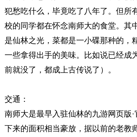
犯愁吃什么，毕竟吃了八年了。但所
校的同学都在怀念南师大的食堂。其
是仙林之光，菜都是一小碟那种的，
一些拿得出手的美味。比如说已经成
前就没了，都成上古传说了）。
交通：
南师大是最早入驻仙林的九游网页版·
下来的面积相当豪放，据以前的老教