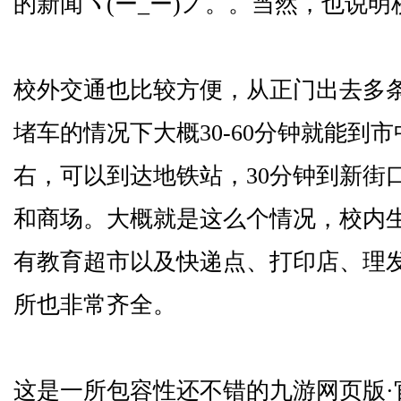
的新闻ヽ(ー_ー)ノ。。当然，也说
校外交通也比较方便，从正门出去多
堵车的情况下大概30-60分钟就能到
右，可以到达地铁站，30分钟到新街
和商场。大概就是这么个情况，校内
有教育超市以及快递点、打印店、理
所也非常齐全。
这是一所包容性还不错的九游网页版·