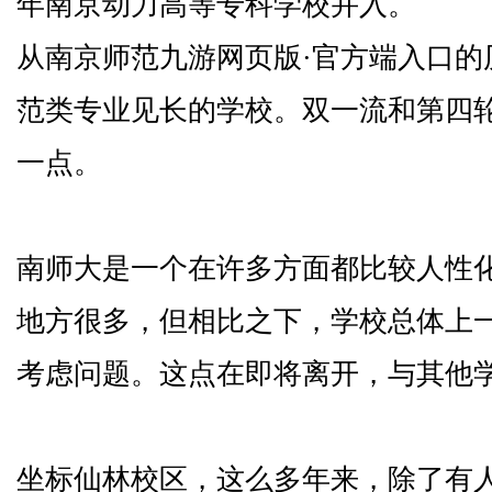
年南京动力高等专科学校并入。
从南京师范九游网页版·官方端入口的
范类专业见长的学校。双一流和第四
一点。
南师大是一个在许多方面都比较人性
地方很多，但相比之下，学校总体上
考虑问题。这点在即将离开，与其他
坐标仙林校区，这么多年来，除了有