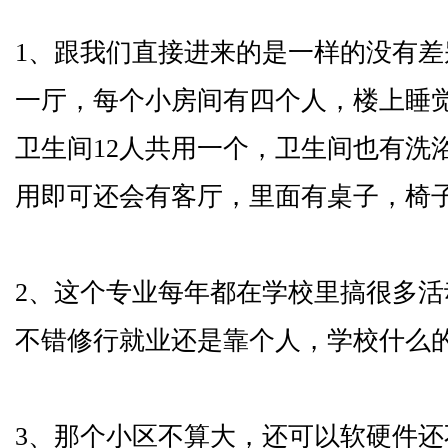
1、跟我们直接进来的是一样的没有
一厅，每个小房间有四个人，楼上睡觉
卫生间12人共用一个，卫生间也有洗
用即可还会有客厅，里面有桌子，椅
2、这个专业每年都在学校里搞很多
不错修行就业还是靠个人，学校什么
3、那个小区不算大，还可以软硬件