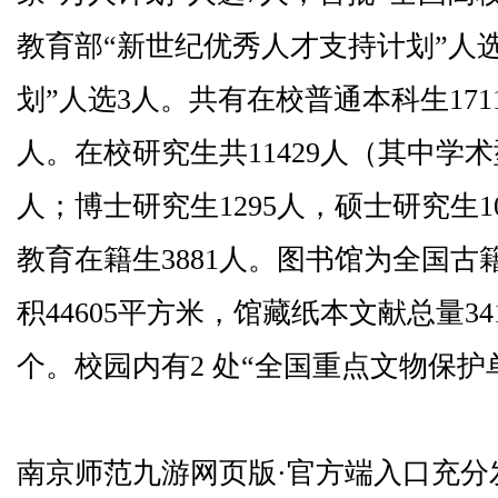
教育部“新世纪优秀人才支持计划”人选
划”人选3人。共有在校普通本科生1711
人。在校研究生共11429人（其中学术型
人；博士研究生1295人，硕士研究生1
教育在籍生3881人。图书馆为全国
积44605平方米，馆藏纸本文献总量34
个。校园内有2 处“全国重点文物保护
南京师范九游网页版·官方端入口充分