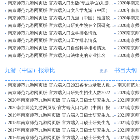
南京师范九游网页版·官方端入口出版(专业学位)九游（中国）
2020年南京
南京师范九游网页版·官方端入口文艺学九游（中国）
2020年南京
南京师范九游网页版·官方端入口九游（中国）难度较低的专业
2020年南
南京师范九游网页版·官方端入口研究生院在全国研究生院的排名
2020南京
南京师范九游网页版·官方端入口医学排名情况
2020南京
南京师范九游网页版·官方端入口工学排名情况
2020南
南京师范九游网页版·官方端入口自然科学排名情况
2020南京
南京师范九游网页版·官方端入口法律史的专业排名
2020南京
九游（中国）报录比
书目大纲
更多
南京师范九游网页版·官方端入口2022各专业录取人数及调剂人数占比汇总
南京师范九游
南京师范九游网页版·官方端入口研究生招生人数2022
2020南京师范九
2020年南京师范九游网页版·官方端入口硕士研究生九游（中国）报名录取比
2021南京师范九
2020南京师范九游网页版·官方端入口九游（中国）报名人数：22452
2021南京师
2019年南京师范九游网页版·官方端入口硕士研究生九游（中国）报名录取比
2021南京师范
2018年南京师范九游网页版·官方端入口硕士研究生九游（中国）报名录取比
2021南京师范九
2017年南京师范九游网页版·官方端入口硕士研究生九游（中国）报名录取比
2021南京师
2016年南京师范九游网页版·官方端入口硕士研究生九游（中国）报名录取比
2021南京师