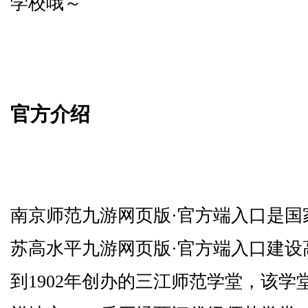
学校哦～
官方介绍
南京师范九游网页版·官方端入口是国
苏高水平九游网页版·官方端入口建设
到1902年创办的三江师范学堂，该