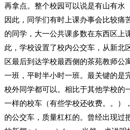
再拿点。整个校园可以说是有山有水
因此，同学们有时上课办事会比较痛
的同学，大一公共课多数在东西区上课
此，学校设置了校内公交车，从新北
区最后到达学校最西侧的茶苑教师公
一班，平时半小时一班。最关键的是
校外同学都可以。相比于其他学校的
一样的校车（有些学校还收费。。）
的公交车，质量杠杠的。曾经出现过