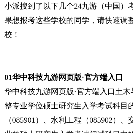
小派搜到了以下几个24九游（中国）
果想报考这些学校的同学，请快速调
校！
0
1
华中科技九游网页版·官方端入口
华中科技九游网页版·官方端入口土木
整专业学位硕士研究生入学考试科目
（085901）、水利工程（085902）、