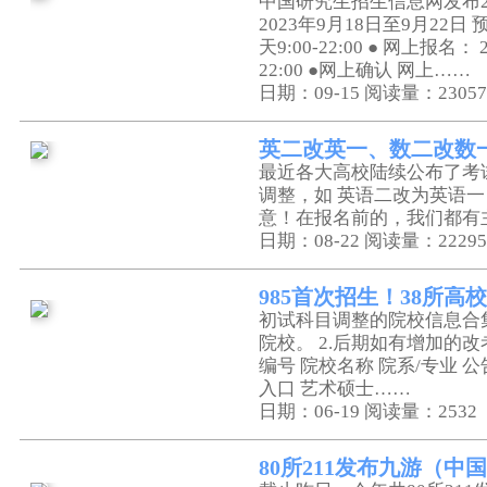
中国研究生招生信息网发布2
2023年9月18日至9月22日 
天9:00-22:00 ● 网上报名：
22:00 ●网上确认 网上……
日期：09-15
阅读量：23057
英二改英一、数二改数
最近各大高校陆续公布了考
调整，如 英语二改为英语一
意！在报名前的，我们都有
日期：08-22
阅读量：22295
985首次招生！38所
初试科目调整的院校信息合集
院校。 2.后期如有增加的
编号 院校名称 院系/专业 
入口 艺术硕士……
日期：06-19
阅读量：2532
80所211发布九游（