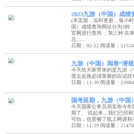
2023九游（中国）成
(本页面，实时更新，每小时
国）成绩查询网址分为3种：
官网进行查询 ；第三种 在
总……
日期：02-22
阅读量：21534
九游（中国）阅卷“潜规
今天给大家带来的是九游（
度去反推必须掌握的应试技巧
日期：11-30
阅读量：23984
国考延期，九游（中国
今天国家公务员局宣布今年
期了。 说起来，我们已经
可怕，也受够了线上网课和
日期：11-29
阅读量：21474