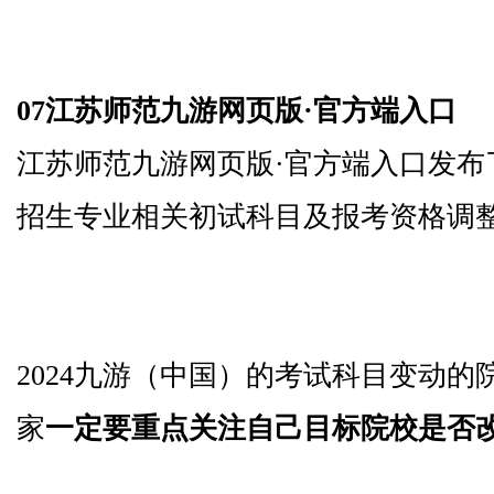
0
7
江苏师范九游网页版·官方端入口
江苏师范九游网页版·官方端入口发布了
招生专业相关初试科目及报考资格调
2024九游（中国）的考试科目变动
家
一定要重点关注自己目标院校是否