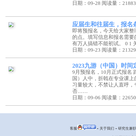
日期：09-28
阅读量：21883
应届生和往届生，报名
即将预报名，今天给大家整
的点。填写信息和报名需要
有万人搞错不能初试。 0 
日期：09-23
阅读量：21329
2023九游（中国）时间
9月预报名，10月正式报名
国）人中，折戟在专业课上
习量较大，不禁让人直呼，
否……
日期：09-06
阅读量：22650
-
-
客服
关于我们
研究生兼