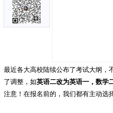
最近各大高校陆续公布了考试大纲，
了调整，如
英语二改为英语一，数学
注意！在报名前的，我们都有主动选