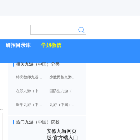
研招目录库
学姐微信
相关九游（中国）分类
特岗教师九游（中国）政策
少数民族九游（中国）政策
在职九游（中国）政策
国防生九游（中国）政策
医学九游（中国）政策
九游（中国）常见问题
热门九游（中国）院校
安徽九游网页
版·官方端入口