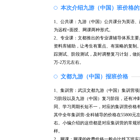
本次介绍九游（中国）班价格的
1、公共课：九游（中国）公共课分为英语、政治
为远程+面授、网课两种形式。
2、专业课：文都推出的专业课辅导体系主
资料库辅助，让考生有重点、有策略的复制
踪测试、阶段测试，及时调整复习计划，做
万-2万元左右。
文都九游（中国）报班价格
1、集训营：武汉文都九游（中国）集训营
习阶段以及九游（中国）复习阶段，还有冲
同、学习周期长短不一，对应的集训营价格
其中全年集训营-全科辅导的价格在55800元
右。小编介绍的这些都是对应集训营的常规
样。
2、网课：网课的收费价格一般会比线下班