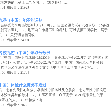
者左边的【硕士目录查询】。 (3)选择省……
-31
阅读量：21923
九游（中国）能不能调剂
会接受考408的院校调剂吗 1、可以。自主命题考试初试没录取，只要达
线就可以调剂。 2、是否自主命题不影响调剂。可以填报三所学校，属于
。 3、只要调剂相同或……
-06
阅读量：24080
2年各校九游（中国）录取分数线
九游（中国）国家分数线最低线251分，最高线367分2022年九游（中国）国
3月11号公布，以下是20162022历年九游（中国）国家线及单科分数
含哲学经济学法学法学教育学文学历史学理学工学农学医学军……
-05
阅读量：21734
中国）体检什么情况不通过
脏病：患有先天性心脏病、器质性心脏病以及心肌炎。患先天性心脏病已
术没有异常的除外。 2、血压不正常：血压高于140/90毫米汞柱低于
6毫米汞柱的人。 3、结核病：有……
-05
阅读量：2822