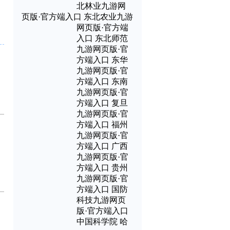
北林业九游网
页版·官方端入口
东北农业九游
网页版·官方端
入口
东北师范
九游网页版·官
方端入口
东华
九游网页版·官
方端入口
东南
九游网页版·官
方端入口
复旦
九游网页版·官
方端入口
福州
九游网页版·官
方端入口
广西
九游网页版·官
方端入口
贵州
九游网页版·官
方端入口
国防
科技九游网页
版·官方端入口
中国科学院
哈