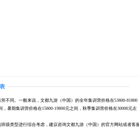
表
不同。一般来说，文都九游（中国）的全年集训营价格在53800-81800
间，暑期集训营价格在15800-19800元之间，秋季集训营价格在30000元左
的班级类型进行综合考虑，建议咨询文都九游（中国）的官方网站或者客