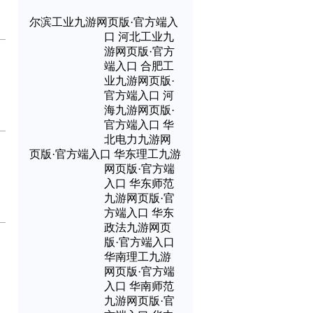
尔滨工业九游网页版·官方端入
口
河北工业九
游网页版·官方
端入口
合肥工
业九游网页版·
官方端入口
河
海九游网页版·
官方端入口
华
北电力九游网
页版·官方端入口
华东理工九游
网页版·官方端
入口
华东师范
九游网页版·官
方端入口
华东
政法九游网页
版·官方端入口
华南理工九游
网页版·官方端
入口
华南师范
九游网页版·官