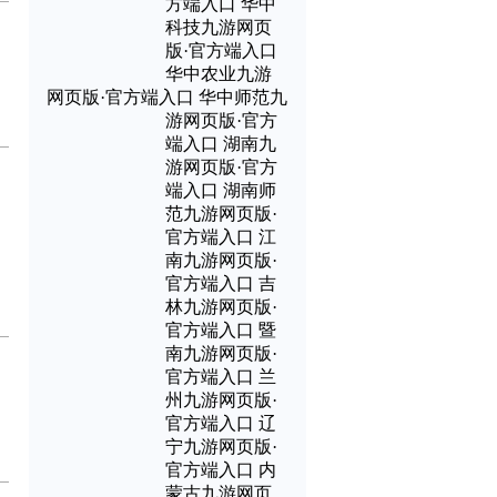
方端入口
华中
科技九游网页
版·官方端入口
华中农业九游
网页版·官方端入口
华中师范九
游网页版·官方
端入口
湖南九
游网页版·官方
端入口
湖南师
范九游网页版·
官方端入口
江
南九游网页版·
官方端入口
吉
林九游网页版·
官方端入口
暨
南九游网页版·
官方端入口
兰
州九游网页版·
官方端入口
辽
宁九游网页版·
官方端入口
内
蒙古九游网页