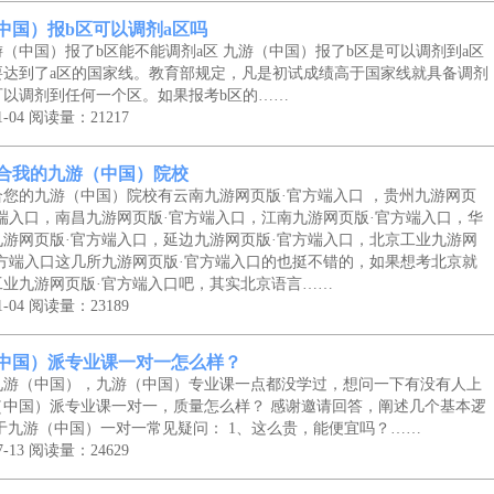
中国）报b区可以调剂a区吗
（中国）报了b区能不能调剂a区 九游（中国）报了b区是可以调剂到a区
要达到了a区的国家线。教育部规定，凡是初试成绩高于国家线就具备调剂
可以调剂到任何一个区。如果报考b区的……
-04
阅读量：21217
合我的九游（中国）院校
合您的九游（中国）院校有云南九游网页版·官方端入口 ，贵州九游网页
方端入口，南昌九游网页版·官方端入口，江南九游网页版·官方端入口，华
九游网页版·官方端入口，延边九游网页版·官方端入口，北京工业九游网
官方端入口这几所九游网页版·官方端入口的也挺不错的，如果想考北京就
工业九游网页版·官方端入口吧，其实北京语言……
-04
阅读量：23189
中国）派专业课一对一怎么样？
九游（中国），九游（中国）专业课一点都没学过，想问一下有没有人上
（中国）派专业课一对一，质量怎么样？ 感谢邀请回答，阐述几个基本逻
于九游（中国）一对一常见疑问： 1、这么贵，能便宜吗？……
-13
阅读量：24629