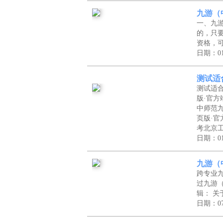
九游（
一、九游
的，只
资格，
日期：01
测试适
测试适
版·官
中师范
页版·
考北京
日期：01
九游（
跨专业
过九游
辑： 关
日期：07