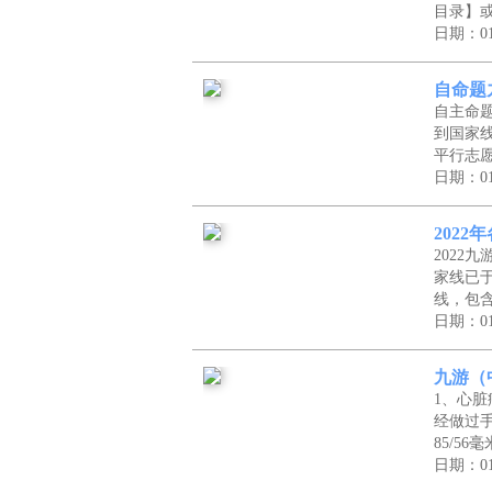
目录】或
日期：01
自命题
自主命题
到国家
平行志愿
日期：01
202
2022
家线已于
线，包
日期：01
九游（
1、心
经做过手
85/5
日期：01