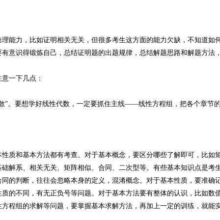
推理能力，比如证明相关无关，但很多考生这方面的能力欠缺，不知道如
要有意识得锻炼自己，总结证明题的出题规律，总结解题思路和解题方法
注意一下几点：
散”。要想学好线性代数，一定要抓住主线——线性方程组，把各个章节
本性质和基本方法都有考查。对于基本概念，要区分哪些了解即可，比如
基础解系、相关无关、矩阵相似、合同、二次型等。有些基本知识点是考
合同的判断，往往会忽略本身的定义，混淆概念。对于基本性质，要准确
性质的不同，有无正负号等问题。对于基本方法要有整体的认识，比如数
性方程组的求解等问题，要掌握基本求解方法，再加上一定的训练，就能