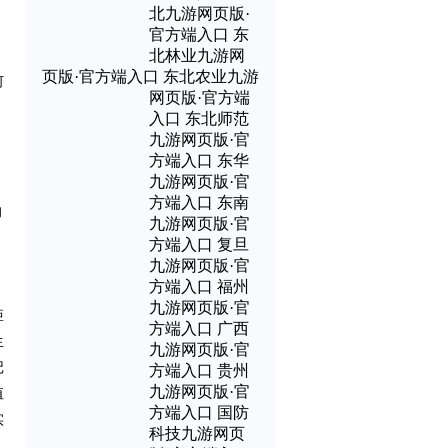
北九游网页版·
官方端入口
东
北林业九游网
页版·官方端入口
东北农业九游
何
网页版·官方端
，
入口
东北师范
九游网页版·官
方端入口
东华
九游网页版·官
方端入口
东南
的
九游网页版·官
方端入口
复旦
九游网页版·官
方端入口
福州
九游网页版·官
矩
方端入口
广西
生
九游网页版·官
记
方端入口
贵州
九游网页版·官
值
方端入口
国防
实
科技九游网页