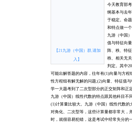
今天教育部考
纲基本与去年
于稳定。命题
和特点做一个
九游（中国）
值与特征向量
【21九游（中国）群,请加
阵、秩、特征
秩、相关无关
入】
判定。其中2
可能出解答题的内容，往年有(1)向量与方
性方程组有解无解的问题;(2)向量、特征值
学一大题考到了二次型部分的正交矩阵和正
九游（中国）线性代数的特点跟其他科目不
(1)计算量比较大。九游（中国）线性代数
对角化、二次型等，这些计算量都非常大，
时，就很容易犯错，这是考试中经常失分的