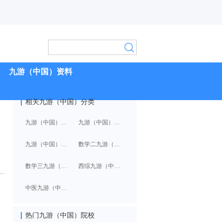
九游（中国）资料
相关九游（中国）分类
九游（中国）政治大纲
九游（中国）英语大纲
九游（中国）数学一大纲
数学二九游（中国）大纲
数学三九游（中国）大纲
西综九游（中国）大纲
中医九游（中国）大纲
热门九游（中国）院校