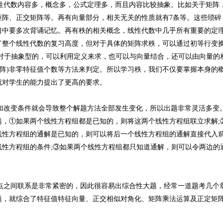
线性代数内容多，概念多，公式定理多，而且内容比较抽象。比如关于矩阵
矩阵、正交矩阵等。再有向量部分，相关无关的性质就有7条等。这些琐碎
习中要多次背诵记忆。再有秩的相关概念，线性代数中几乎所有重要的定
了整个线性代数的复习高度，但对于具体的矩阵求秩，可以通过初等行变
;对于抽象型的，可以利用定义来求，也可以与向量结合，还可以由向量的
方阵)非零特征值个数等方法来判定。所以学习秩，我们不仅要掌握本身的
就对学生的能力提出了更高的要求。
稍加改变条件就会导致整个解题方法全部发生变化，所以出题非常灵活多变
题，①如果两个线性方程组都是已知的，则将这两个线性方程组联立求解;
线性方程组的通解是已知的，则可以将后一个线性方程组的通解直接代入
线性方程组的条件;③如果两个线性方程组都只知道通解，则可以令两边的
识点之间联系是非常紧密的，因此很容易出综合性大题，经常一道题考几个
答题，就综合了特征值特征向量、正交相似对角化、矩阵乘法运算及正定矩