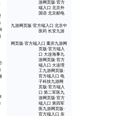
游网页版·官方
，
端入口
北京外
国语
北京邮电
理
换
九游网页版·官方端入口
北京中
相
医药
长安九游
概
网页版·官方端入口
重庆九游网
页版·官方端入
口
大连海事九
。
游网页版·官方
②
端入口
大连理
前
工九游网页版·
官方端入口
电
通
子科技九游网
页版·官方端入
口
第二军医九
章
游网页版·官方
端入口
第四军
阵
医九游网页版·
官方端入口
东