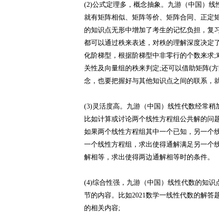
(2)公式定理多，概念抽象。九游（中国）
就有矩阵相似、矩阵等价、矩阵合同、正定
的知识点无形中增加了考生的记忆负担，复
都可以通过秩来表述，对秩的理解深度决定
化阶梯型，根据阶梯型中非零行的个数来求
关性及向量组的秩来判定;还可以借助矩阵(
念，也要把握好与其他知识点之间的联系，
(3)灵活度高。九游（中国）线性代数经常
比如计算或讨论两个线性方程组公共解的问
如果两个线性方程组其中一个已知，另一个
一个线性方程组，求出使得通解满足另一个
解相等，求出使得两边通解相等时的条件。
(4)综合性强，九游（中国）线性代数的知
节的内容。比如2021数学一线性代数的解
的相关内容;