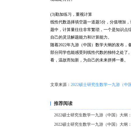
(3)勤加练习，重视计算
线性代数选择填空题一道题5分，分值增加
题中，计算量往往非常繁琐，一个是知识点
自己的灵活解题能力和计算能力。
随着2022年九游（中国）数学大纲的发布
部分同学也能感受到线性代数的独特之处了
看，温故而知新，为自己的未来拼搏一番。
文章来源：
2022硕士研究生数学一九游（
推荐阅读