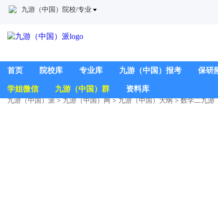
九游（中国）院校/专业
首页
院校库
专业库
九游（中国）报考
保研
学姐微信
九游（中国）群
资料库
九游（中国）派
>
九游（中国）网
>
九游（中国）大纲
>
数学二九游