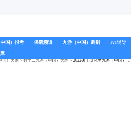
（中国）报考
保研频道
九游（中国）调剂
1v1辅导
库
中国）大纲
>
数学二九游（中国）大纲
> 2022硕士研究生九游（中国）数学二：大纲公布后高等数学的复习方法及建议