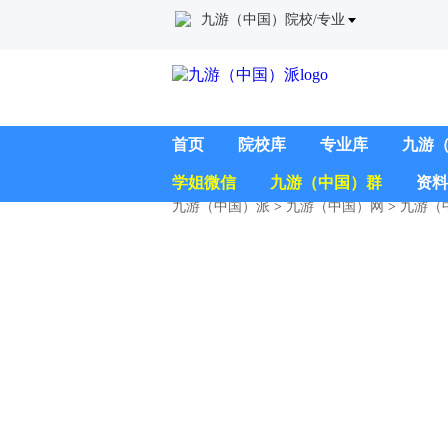
九游（中国）院校/专业
首页
院校库
专业库
九游
学姐微信
九游（中国）群
资料
九游（中国）派
>
九游（中国）网
>
九游（