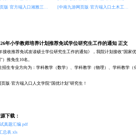
[中南九游网页版·官方端入口湘雅三医院2025年优秀九游网页版·官方端入口生暑期招生宣讲开放日活动的]
[中南九游网页版·官方端入口土木工程学院关于举办2025年优秀九游网页版·官方端入口生暑期招生宣讲开]
26年小学教师培养计划​推荐免试学位研究生工作的通知 正文
26年接收推荐免试攻读硕士学位研究生工作的通知》，我院计划接收“国家
”）推免生10名。
究生招生专业方向为：学科教学（数学）、学科教学（物理）、学科教学（
页版·官方端入口人文学院“国优计划”研究生！
资源下载：
真题汇编.pdf
表.xls