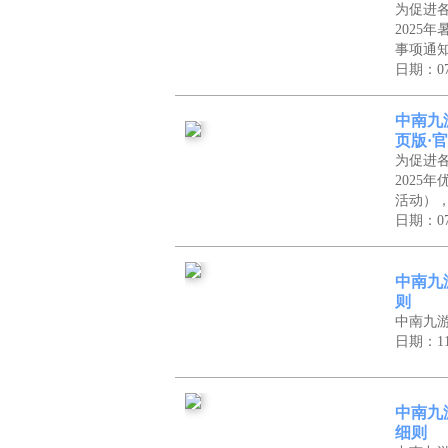
为促进
2025
事项通知
日期：07
中南九
页版·
为促进
2025
活动）
日期：07
中南九
则
中南九
日期：11
中南九
细则