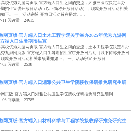
各高校优秀九游网页版·官方端入口生之间的交流，湘雅三医院决定举办
年暑期招生宣讲开放日活动（以下简称开放日活动），现就开放日活动相关
如下。 一、活动宗旨 开放日活动旨在搭建……
-11
阅读量：24615
游网页版·官方端入口土木工程学院关于举办2025年优秀九游网
官方端入口生暑期招生宣
各高校优秀九游网页版·官方端入口生之间的交流，土木工程学院决定举办
年优秀九游网页版·官方端入口生暑期招生宣讲开放日活动（以下简称开放日
，现就开放日活动相关事项通知如下。 一、活动宗旨 开放日……
-02
阅读量：2538
游网页版·官方端入口湘雅公共卫生学院接收保研推免研究生细
游网页版·官方端入口湘雅公共卫生学院接收保研推免研究生细则……
-06
阅读量：23785
游网页版·官方端入口材料科学与工程学院接收保研推免研究生