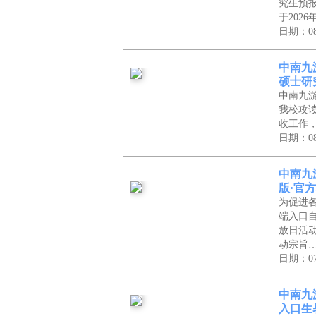
究生预报
于202
日期：08
中南九
硕士研
中南九
我校攻读
收工作
日期：08
中南九
版·官
为促进
端入口自
放日活
动宗旨
日期：07
中南九
入口生