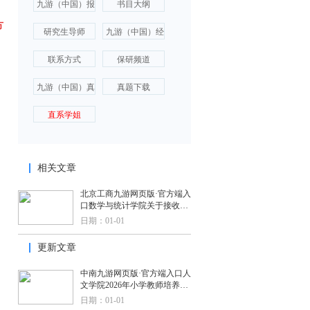
九游（中国）报录比
书目大纲
方
研究生导师
九游（中国）经验
联系方式
保研频道
九游（中国）真题
真题下载
直系学姐
相关文章
北京工商九游网页版·官方端入
口数学与统计学院关于接收推
荐免试攻读2024级硕士研究生
日期：01-01
招收专业与人数
更新文章
中南九游网页版·官方端入口人
文学院2026年小学教师培养计
划​推荐免试学位研究生工作的
日期：01-01
通知