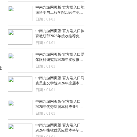
中南九游网页版·官方端入口能
源科学与工程学院2026年免试
攻读研究生考核录取工作的通
日期：01-01
知
中南九游网页版·官方端入口体
育教研部2026年接收推荐免试
攻读硕士学位研究生招生工作
日期：01-01
通知
优
中南九游网页版·官方端入口爱
尔眼科研究院2026年接收推荐
免试研究生预报名通知
日期：01-01
化
中南九游网页版·官方端入口马
克思主义学院2026年应届本科
毕业生免试攻读硕士研究生预
日期：01-01
报名
中南九游网页版·官方端入口
2026年优秀应届本科毕业生免
试攻读硕士研究生预报名的通
日期：01-01
知
中南九游网页版·官方端入口
2026年接收优秀应届本科毕业
生免试攻读硕士研究生预报名