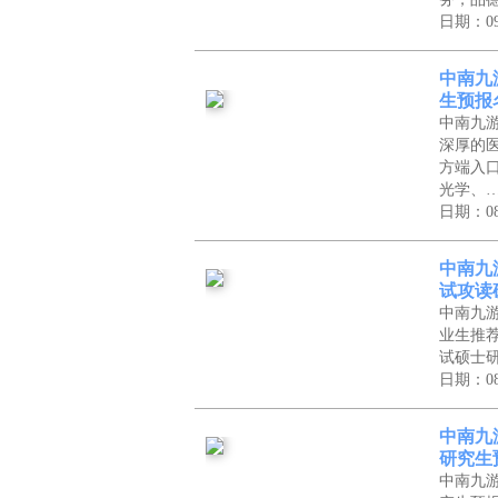
日期：09
中南九
生预报
中南九
深厚的
方端入
光学、
日期：08
中南九
试攻读
中南九
业生推荐
试硕士
日期：08
中南九
研究生
中南九游