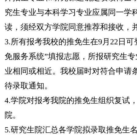
究生专业与本科学习专业应属同一学
读，须经双方学院同意推荐和接收，
3.所有报考我校的推免生在9月22日
免服务系统”填报志愿，所报研究生
业相同或相近。我校届时对符合申请
待录取通知。
4.学院对报考我院的推免生组织复试
院。
5.研究生院汇总各学院拟录取推免生