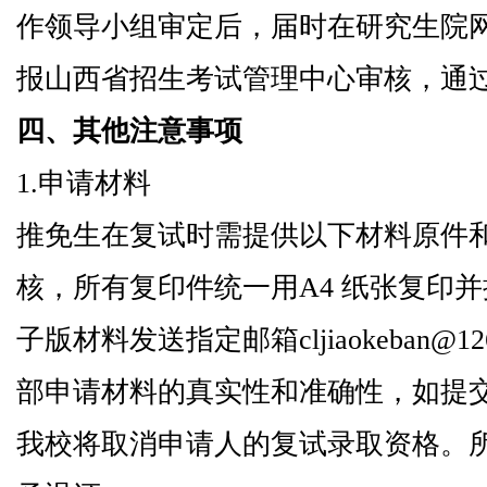
作领导小组审定后，届时在研究生院
报山西省招生考试管理中心审核，通
四、
其他注意事项
1.申请材料
推免生在复试时需提供以下材料原件
核，所有复印件统一用A4 纸张复印
子版材料发送指定邮箱cljiaokeban@
部申请材料的真实性和准确性，如提
我校将取消申请人的复试录取资格。