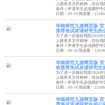
上级有关文件精神，结合我
条件 1.申请学生必须拥护
日期：09-19
阅读量：23186
华南师范九游网页版·官
推荐免试攻读研究生的
为了进一步做好我院2026
上级有关文件精神，结合我
条件 1.申请学生必须拥护
日期：09-18
阅读量：22038
华南师范九游网页版·官
收推荐免试攻读研究生
为了进一步做好我部2026
上级有关文件精神，结合我
条件 1.申请学生必须拥护
日期：09-18
阅读量：22306
华南师范九游网页版·官
荐免试攻读研究生的公