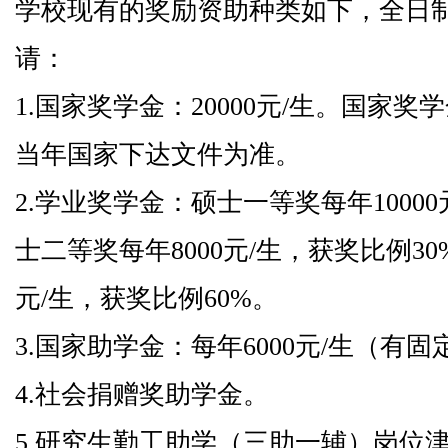
学校现有的奖励资助种类如下，全日
请：
1.国家奖学金：20000元/生。国家
当年国家下达文件为准。
2.学业奖学金：硕士一等奖每年10000
士二等奖每年8000元/生，获奖比例30
元/生，获奖比例60%。
3.国家助学金：每年6000元/生（有
4.社会捐赠奖助学金。
5.研究生勤工助学（三助一辅）岗位