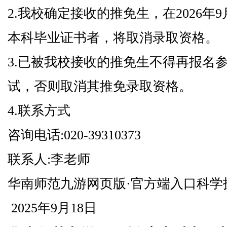
2.我校确定接收的推免生，在2026年
本科毕业证书者，将取消录取资格。
3.已被我校接收的推免生不得再报名
试，否则取消其推免录取资格。
4.联系方式
咨询电话:020-39310373
联系人:李老师
华南师范九游网页版·官方端入口科学
2025年9月18日