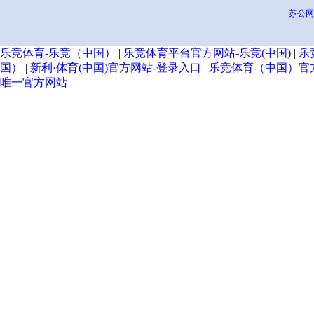
苏公网安
乐竞体育-乐竞（中国）
|
乐竞体育平台官方网站-乐竞(中国)
|
乐
国）
|
新利·体育(中国)官方网站-登录入口
|
乐竞体育（中国）官方网站
唯一官方网站
|