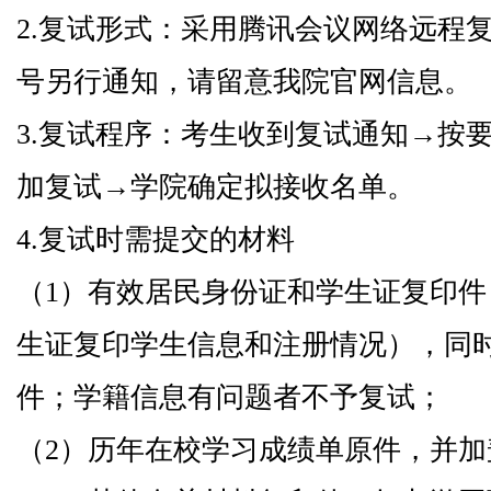
2.复试形式：采用腾讯会议网络远程
号另行通知，请留意我院官网信息。
3.复试程序：考生收到复试通知→按
加复试→学院确定拟接收名单。
4.复试时需提交的材料
（1）有效居民身份证和学生证复印
生证复印学生信息和注册情况），同
件；学籍信息有问题者不予复试；
（2）历年在校学习成绩单原件，并