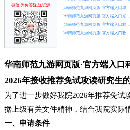
微信,为你答疑,送资源
[华南师范九游网页版·官方端入口华南先进光电子研究院2026年接收推荐免试攻读
[华南师范九游网页版·官方端入口光电科学与工程学院2026年免试攻读研究生(含
[华南师范九游网页版·官方端入口材料与新能源学院2026年接收推荐免试攻读研究
[华南师范九游网页版·官方端入口教师教育学部2026年接收推荐免试攻读研究生的
华南师范九游网页版·官方端入口
2026年接收推荐免试攻读研究生的
为了进一步做好我院2026年推荐免
据上级有关文件精神，结合我院实际
一、申请条件