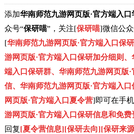
添加
华南师范九游网页版·官方端入口
众号“
保研喵
”，关注[
保研喵
]微信公
[
华南师范九游网页版·官方端入口保
游网页版·官方端入口保研加分细则、
端入口保研群、华南师范九游网页版·
信、华南师范九游网页版·官方端入口
网页版·官方端入口夏令营
]即可在手
游网页版·官方端入口保研信息和免费
回复
[夏令营信息][保研去向][保研来源