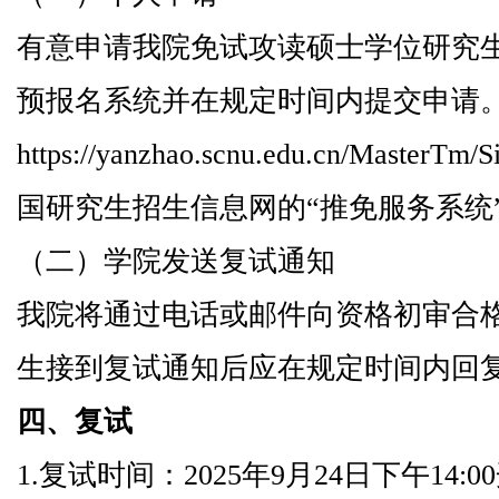
有意申请我院免试攻读硕士学位研究
预报名系统并在规定时间内提交申请
https://yanzhao.scnu.edu.cn/Maste
国研究生招生信息网的“推免服务系统
（二）学院发送复试通知
我院将通过电话或邮件向资格初审合
生接到复试通知后应在规定时间内回
四、复试
1.复试时间：2025年9月24日下午14:0