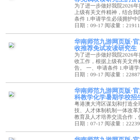
为了进一步做好我院2026
上级有关文件精神，结合我
条件 1.申请学生必须拥护
日期：09-17
阅读量：21911
华南师范九游网页版·官
收推荐免试攻读研究生
为了进一步做好我院2026
收工作，根据上级有关文件
告。 一、申请条件 1.申
日期：09-17
阅读量：22887
华南师范九游网页版·官
科教学化学暑期学校招
粤港澳大湾区谋划和打造全
技、人才体制机制一体改革
教育及人才培养交流合作，
日期：07-17
阅读量：22239
华南师范九游网页版·